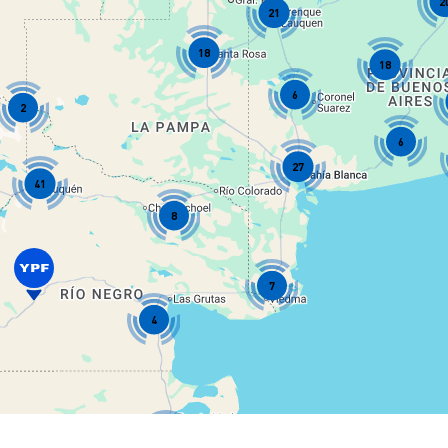
2
21
18
18
6
2
6
27
41
8
7
4
15