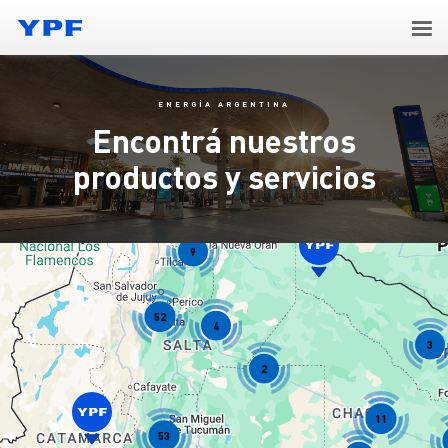
ENERGÍA ARGENTINA
Encontrá nuestros
productos y servicios
2
5
9
52
4
3
2
11
53